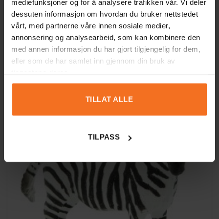
mediefunksjoner og for å analysere trafikken vår. Vi deler
dessuten informasjon om hvordan du bruker nettstedet
vårt, med partnerne våre innen sosiale medier,
annonsering og analysearbeid, som kan kombinere den
Sjiraff – verdens høyeste dyr
179
kr
med annen informasjon du har gjort tilgjengelig for dem,
eller som de har samlet inn gjennom din bruk av
LEGG I HANDLEKURV
tjenestene deres.
TILLAT ALLE
TILPASS