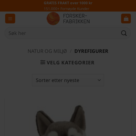
Skip
GRATIS FRAKT over 1000 kr
151.000+ Fornøyde Kunder
to
content
Søk
etter:
NATUR OG MILJØ
/
DYREFIGURER
VELG KATEGORIER