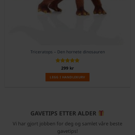
Triceratops – Den hornete dinosauren
Vurdert
299
kr
5
av 5
LEGG I HANDLEKURV
GAVETIPS ETTER ALDER
Vi har gjort jobben for deg og samlet våre beste
gavetips!