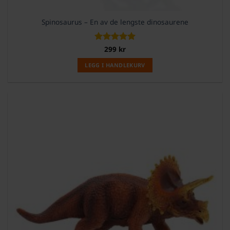
Spinosaurus – En av de lengste dinosaurene
Vurdert
299
kr
5
av 5
LEGG I HANDLEKURV