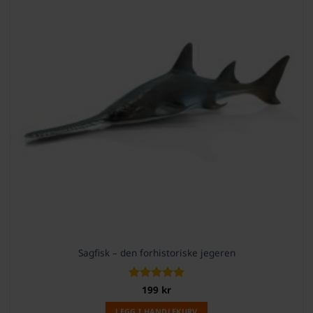
Sagfisk – den forhistoriske jegeren
Vurdert
199
kr
5
av 5
LEGG I HANDLEKURV