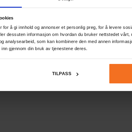
ookies
 for å gi innhold og annonser et personlig preg, for å levere sos
deler dessuten informasjon om hvordan du bruker nettstedet vårt,
Håndkoker
og analysearbeid, som kan kombinere den med annen informasjon d
179
kr
 inn gjennom din bruk av tjenestene deres.
LEGG I HANDLEKURV
TILPASS