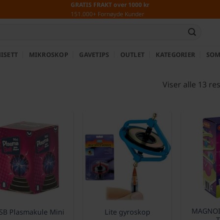
GRATIS FRAKT over 1000 kr
151.000+ Fornøyde Kunder
ISETT
MIKROSKOP
GAVETIPS
OUTLET
KATEGORIER
SOM
Viser alle 13 re
MAGNOID
SB Plasmakule Mini
Lite gyroskop
T