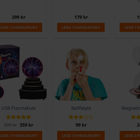
299
kr
179
kr
1
LEGG I HANDLEKURV
LEGG I HANDLEKURV
LEGG I
%
USB Plasmakule
Ballfløyte
Magnetis
Opprinnelig
Nåværende
399
Vurdert
kr
359
5
kr
Vurdert
99
kr
Vurd
2
pris
pris
av 5
3
av 5
3.75
var:
er:
5
LEGG I HANDLEKURV
LEGG I HANDLEKURV
LEGG I
399 kr.
359 kr.