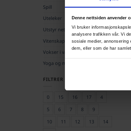
Spill
Uteleker
Denne nettsiden anvender c
Vi bruker informasjonskapsler
Utstyr nettkurs
analysere trafikken vår. Vi 
Vitenskap
sosiale medier, annonsering 
dem, eller som de har samlet
Vokser i vann
Yoga og mindfulness
FILTRER ETTER ALDER
0
15
16
17
4
5
6
7
8
9
10
11
12
13
14