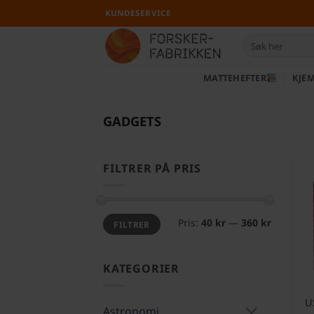
Skip
KUNDESERVICE
to
Søk
content
etter:
MATTEHEFTER
KJEM
GADGETS
FILTRER PÅ PRIS
Min.
Makspris
Pris:
40 kr
—
360 kr
FILTRER
pris
KATEGORIER
U
Astronomi