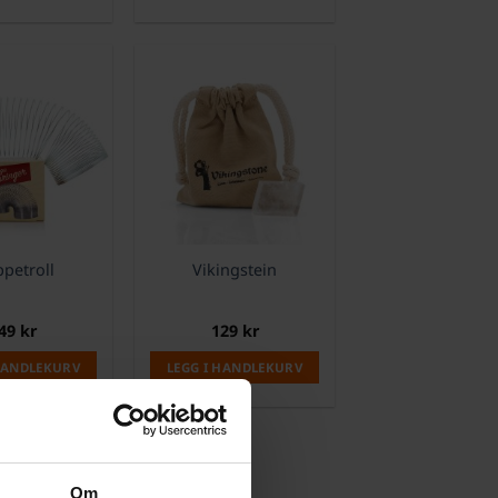
ppetroll
Vikingstein
49
kr
129
kr
 HANDLEKURV
LEGG I HANDLEKURV
Om