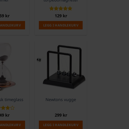
59
kr
Vurdert
129
kr
5
av 5
 HANDLEKURV
LEGG I HANDLEKURV
k timeglass
Newtons vugge
ert
49
kr
299
kr
av
 HANDLEKURV
LEGG I HANDLEKURV