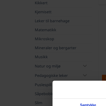
Kikkert
Kjemisett
Leker til barnehage
Matematikk
Mikroskop
Mineraler og bergarter
Musikk
Natur og miljø
Pedagogiske leker
Puslespill
Såpebobler
Slim
Samtykke