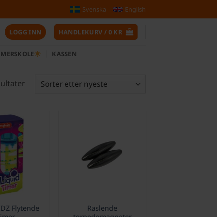
Svenska
English
LOGG INN
HANDLEKURV /
0
KR
MERSKOLE
KASSEN
Sortert
sultater
etter
siste
Z Flytende
Raslende
imer
torpedomagneter