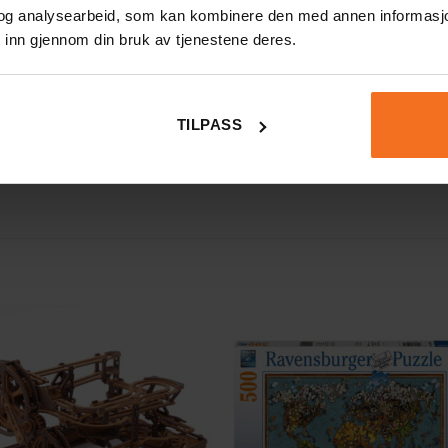
og analysearbeid, som kan kombinere den med annen informasjon d
 inn gjennom din bruk av tjenestene deres.
Add photos or video to your review
TILPASS
SEND INN