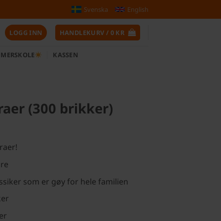
Svenska
English
LOGG INN
HANDLEKURV /
0
KR
MERSKOLE
KASSEN
raer (300 brikker)
raer!
ore
assiker som er gøy for hele familien
ker
er