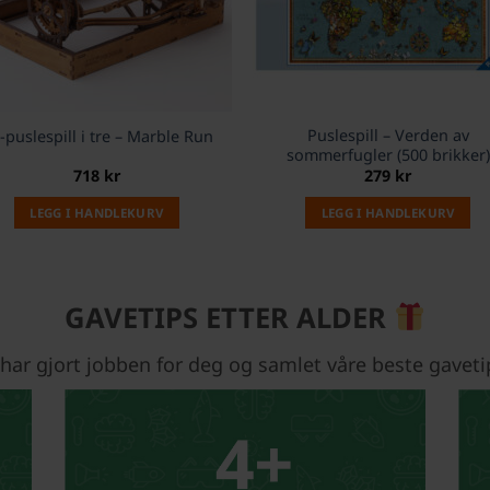
Puslespill – Verden av
-puslespill i tre – Marble Run
sommerfugler (500 brikker)
718
kr
279
kr
LEGG I HANDLEKURV
LEGG I HANDLEKURV
GAVETIPS ETTER ALDER
 har gjort jobben for deg og samlet våre beste gaveti