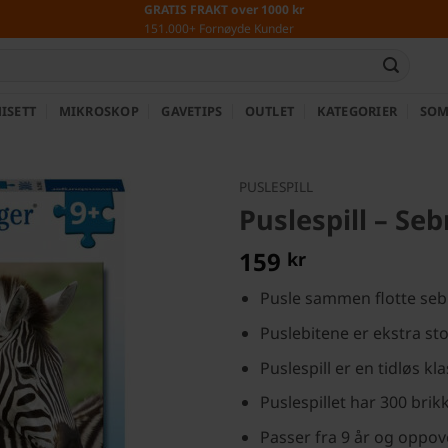
GRATIS FRAKT over 1000 kr
151.000+ Fornøyde Kunder
ISETT
MIKROSKOP
GAVETIPS
OUTLET
KATEGORIER
SOM
PUSLESPILL
Puslespill – Seb
159
kr
Pusle sammen flotte seb
Puslebitene er ekstra st
Puslespill er en tidløs kl
Puslespillet har 300 brik
Passer fra 9 år og oppov