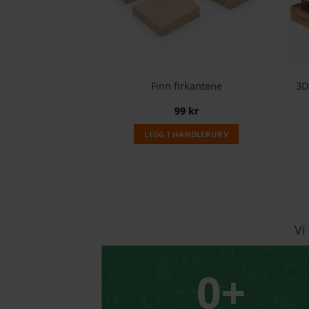
Finn firkantene
3D
99
kr
LEGG I HANDLEKURV
Vi