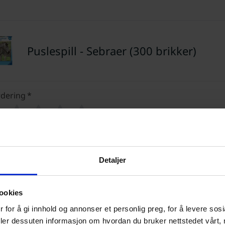
Puslespill - Sebraer (300 brikker)
dering
*
0/5
Din vurdering
Detaljer
ookies
Navn
E-post
 for å gi innhold og annonser et personlig preg, for å levere sos
deler dessuten informasjon om hvordan du bruker nettstedet vårt,