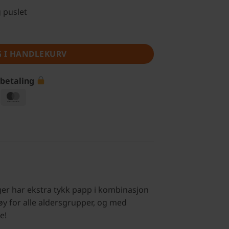
g puslet
G I HANDLEKURV
 betaling
isa
MasterCard
rger har ekstra tykk papp i kombinasjon
 gøy for alle aldersgrupper, og med
e!