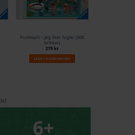
Puslespill – Jeg liker fugler (500
brikker)
279
kr
LEGG I HANDLEKURV
ps!