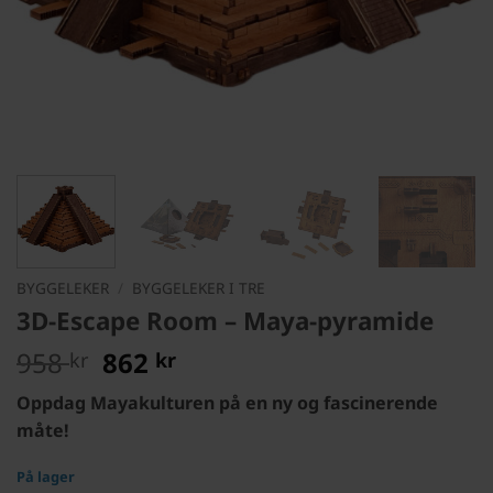
BYGGELEKER
/
BYGGELEKER I TRE
3D-Escape Room – Maya-pyramide
Opprinnelig
Nåværende
958
862
kr
kr
pris
pris
Oppdag Mayakulturen på en ny og fascinerende
var:
er:
måte!
958 kr.
862 kr.
På lager