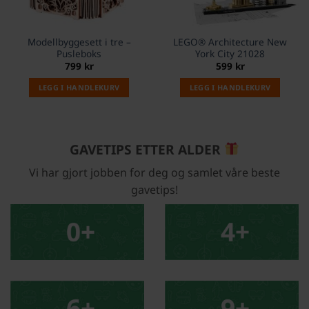
Modellbyggesett i tre –
LEGO® Architecture New
Pusleboks
York City 21028
799
kr
599
kr
LEGG I HANDLEKURV
LEGG I HANDLEKURV
GAVETIPS ETTER ALDER
Vi har gjort jobben for deg og samlet våre beste
gavetips!