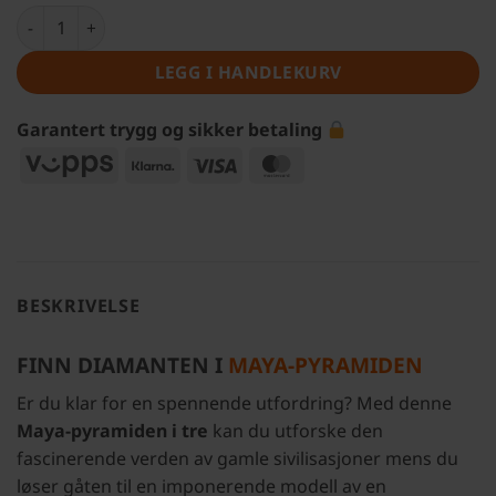
3D-Escape Room – Maya-pyramide antall
LEGG I HANDLEKURV
Garantert trygg og sikker betaling
Vipps
Klarna
Visa
MasterCard
BESKRIVELSE
FINN DIAMANTEN I
MAYA-PYRAMIDEN
Er du klar for en spennende utfordring? Med denne
Maya-pyramiden i tre
kan du utforske den
fascinerende verden av gamle sivilisasjoner mens du
løser gåten til en imponerende modell av en