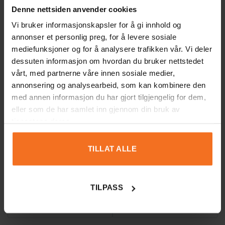
Denne nettsiden anvender cookies
Vi bruker informasjonskapsler for å gi innhold og
3D-Escape Room – Maya-
annonser et personlig preg, for å levere sosiale
mediefunksjoner og for å analysere trafikken vår. Vi deler
pyramide
dessuten informasjon om hvordan du bruker nettstedet
vårt, med partnerne våre innen sosiale medier,
annonsering og analysearbeid, som kan kombinere den
Vurdering
*
med annen informasjon du har gjort tilgjengelig for dem,
0/5
eller som de har samlet inn gjennom din bruk av
tjenestene deres.
Din vurdering
TILLAT ALLE
TILPASS
Navn
E-post