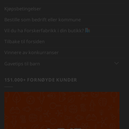
Kjøpsbetingelser
Bestille som bedrift eller kommune
Vil du ha Forskerfabrikk i din butikk?
Tilbake til forsiden
Vinnere av konkurranser
Gavetips til barn
151.000+ FORNØYDE KUNDER