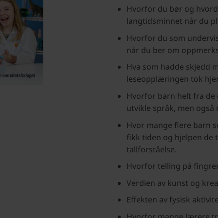
Hvorfor du bør og hvorda
langtidsminnet når du p
Hvorfor du som undervise
når du ber om oppmerk
Hva som hadde skjedd me
leseopplæringen tok hjer
Hvorfor barn helt fra de 
utvikle språk, men også 
Hvor mange flere barn 
fikk tiden og hjelpen de 
tallforståelse.
Hvorfor telling på fingre
Verdien av kunst og krea
Effekten av fysisk aktivit
Hvorfor mange lærere tr