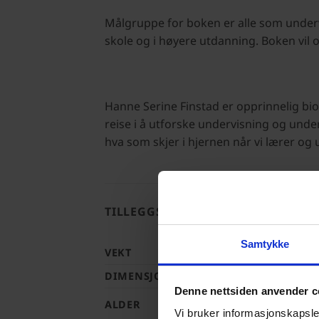
Målgruppe for boken er alle som under
skole og i høyere utdanning. Boken vil 
Hanne Serine Finstad er opprinnelig bio
reise i å utforske undervisning og unde
hva som skjer i hjernen når vi lærer og
TILLEGGSINFORMASJON
Samtykke
VEKT
DIMENSJONER
Denne nettsiden anvender c
ALDER
Vi bruker informasjonskapsler