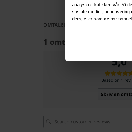
analysere trafikken vår. Vi 
sosiale medier, annonsering 
dem, eller som de har samlet
OMTALER (1)
1 omtale for
Pedagogik
5,0
Based on 1 rev
Skriv en omt