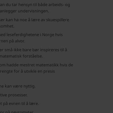
n du tar hensyn til både arbeids- og
lanlegger undervisningen.
r kan ha noe å lære av skuespillere
somhet.
d leseferdighetene i Norge hvis
nen på alvor.
er små ikke bare bør inspireres til å
matematisk forståelse.
som hadde mestret matematikk hvis de
trengte for å utvikle en presis
ne kan være nyttig.
tive prosesser.
et på evnen til å lære.
or på nevromyter.