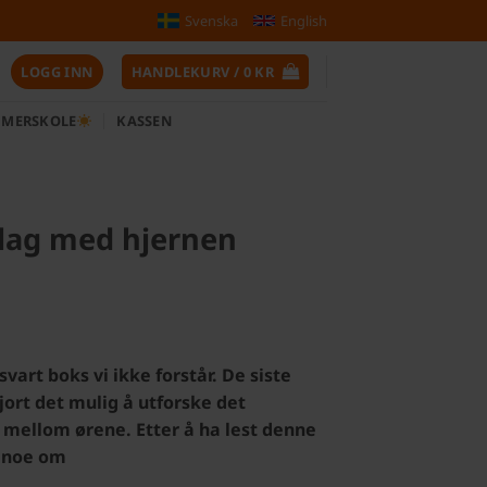
Svenska
English
LOGG INN
HANDLEKURV /
0
KR
MERSKOLE
KASSEN
lag med hjernen
vart boks vi ikke forstår. De siste
jort det mulig å utforske det
r mellom ørene. Etter å ha lest denne
e noe om