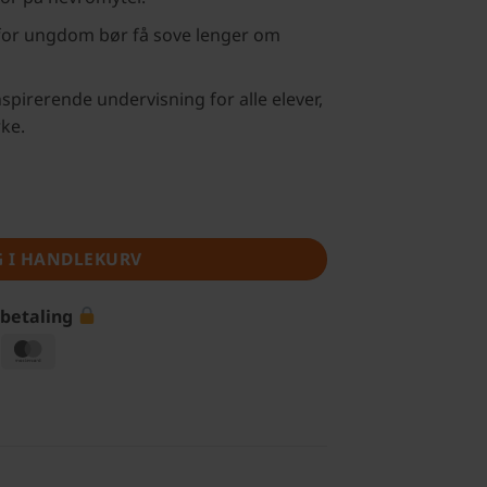
for ungdom bør få sove lenger om
pirerende undervisning for alle elever,
ke.
en antall
G I HANDLEKURV
 betaling
isa
MasterCard