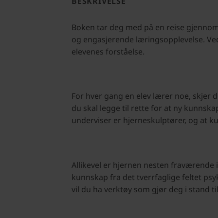
BESKRIVELSE
Boken tar deg med på en reise gjennom 
og engasjerende læringsopplevelse. Ve
elevenes forståelse.
For hver gang en elev lærer noe, skjer d
du skal legge til rette for at ny kunnska
underviser er hjerneskulptører, og at k
Allikevel er hjernen nesten fraværende 
kunnskap fra det tverrfaglige feltet ps
vil du ha verktøy som gjør deg i stand t