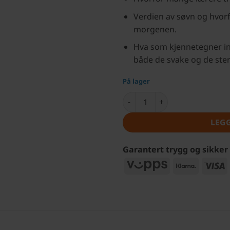
Verdien av søvn og hvor
morgenen.
Hva som kjennetegner ins
både de svake og de ster
På lager
Pedagogikk på lag med hjern
LEG
Garantert trygg og sikker
Vipps
Klarna
V