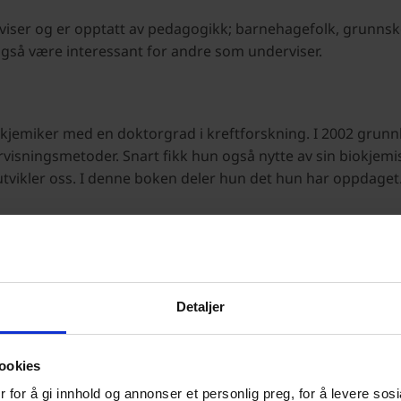
viser og er opptatt av pedagogikk; barnehagefolk, grunnsk
også være interessant for andre som underviser.
kjemiker med en doktorgrad i kreftforskning. I 2002 grunnl
rvisningsmetoder. Snart fikk hun også nytte av sin biokjemi
 utvikler oss. I denne boken deler hun det hun har oppdaget
Detaljer
0,333 kg
1,5 × 1,49 × 1,91 cm
ookies
Voksen
 for å gi innhold og annonser et personlig preg, for å levere sos