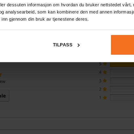
deler dessuten informasjon om hvordan du bruker nettstedet vårt,
og analysearbeid, som kan kombinere den med annen informasjon d
 inn gjennom din bruk av tjenestene deres.
k på lag med hjernen
TILPASS
5
4
3
iew
2
ale
1