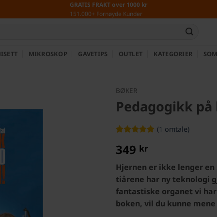
GRATIS FRAKT over 1000 kr
151.000+ Fornøyde Kunder
ISETT
MIKROSKOP
GAVETIPS
OUTLET
KATEGORIER
SOM
BØKER
Pedagogikk på 
(
1
omtale)
Vurdert
1
5
349
kr
av 5 basert
på
kundevurdering
Hjernen er ikke lenger en s
tiårene har ny teknologi g
fantastiske organet vi ha
boken, vil du kunne men