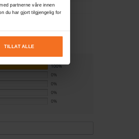
 med partnerne våre innen
u har gjort tilgjengelig for
TILLAT ALLE
100%
0%
0%
0%
0%