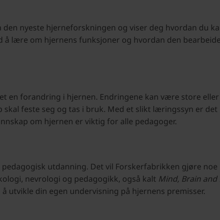
den nyeste hjerneforskningen og viser deg hvordan du kan 
d å lære om hjernens funksjoner og hvordan den bearbeider
et en forandring i hjernen. Endringene kan være store eller 
p skal feste seg og tas i bruk. Med et slikt læringssyn er de
unnskap om hjernen er viktig for alle pedagoger.
i pedagogisk utdanning. Det vil Forskerfabrikken gjøre noe
ykologi, nevrologi og pedagogikk, også kalt
Mind, Brain and
il å utvikle din egen undervisning på hjernens premisser.