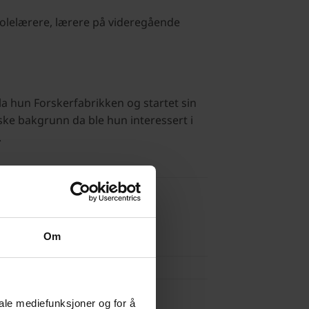
olelærere, lærere på videregående
a hun Forskerfabrikken og startet sin
ske bakgrunn da ble hun interessert i
.
Om
iale mediefunksjoner og for å