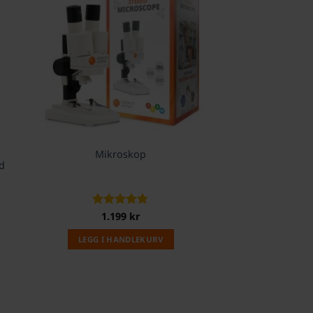
Mikroskop
d
Vurdert
1.199
kr
4.73
av 5
LEGG I HANDLEKURV