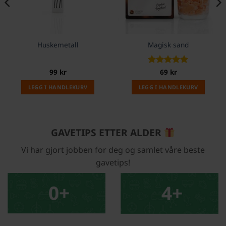
Huskemetall
Magisk sand
e
99
kr
Vurdert
69
kr
5
av 5
LEGG I HANDLEKURV
LEGG I HANDLEKURV
GAVETIPS ETTER ALDER
Vi har gjort jobben for deg og samlet våre beste
gavetips!