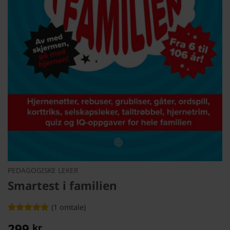
PEDAGOGISKE LEKER
Smartest i familien
(
1
omtale)
Vurdert
1
5
299
kr
av 5 basert