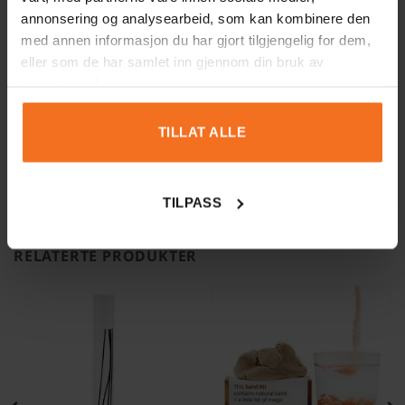
annonsering og analysearbeid, som kan kombinere den
1-1 of 1 review
med annen informasjon du har gjort tilgjengelig for dem,
eller som de har samlet inn gjennom din bruk av
Anonym
20. februar 2025
tjenestene deres.
verifisert eier
TILLAT ALLE
TILPASS
RELATERTE PRODUKTER