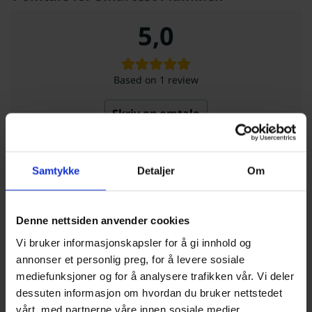
5,0
Based on 1 review
Skriv en omtale
5
100%
Samtykke
Detaljer
Om
4
0%
3
0%
2
0%
Denne nettsiden anvender cookies
1
0%
Vi bruker informasjonskapsler for å gi innhold og
annonser et personlig preg, for å levere sosiale
mediefunksjoner og for å analysere trafikken vår. Vi deler
dessuten informasjon om hvordan du bruker nettstedet
vårt, med partnerne våre innen sosiale medier,