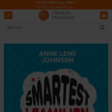
Skip
GRATIS FRAKT over 1000 kr
151.000+ Fornøyde Kunder
to
content
Søk
etter: