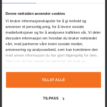
GraviTrax Pro utvidelspakke –
Kulemikser
Denne nettsiden anvender cookies
Vi bruker informasjonskapsler for å gi innhold og
annonser et personlig preg, for å levere sosiale
Vurdering
*
mediefunksjoner og for å analysere trafikken vår. Vi deler
dessuten informasjon om hvordan du bruker nettstedet
0/5
vårt, med partnerne våre innen sosiale medier,
annonsering og analysearbeid, som kan kombinere den
Din vurdering
med annen informasjon du har gjort tilgjengelig for dem,
eller som de har samlet inn gjennom din bruk av
tjenestene deres.
TILLAT ALLE
Navn
E-post
TILPASS