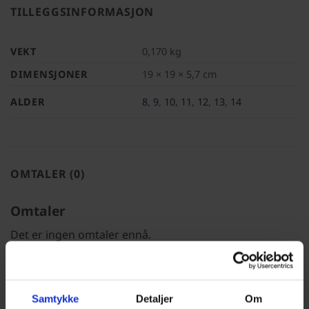
TILLEGGSINFORMASJON
VEKT
0,170 kg
DIMENSJONER
19 × 19 × 5,7 cm
ALDER
8
,
9
,
10
,
11
,
12
,
13
,
14
OMTALER (0)
Omtaler
Det er ingen omtaler ennå.
Legg til en anmeldelse
Samtykke
Detaljer
Om