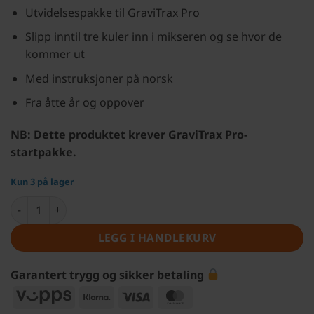
Utvidelsespakke til GraviTrax Pro
Slipp inntil tre kuler inn i mikseren og se hvor de
kommer ut
Med instruksjoner på norsk
Fra åtte år og oppover
NB: Dette produktet krever GraviTrax Pro-
startpakke.
Kun 3 på lager
GraviTrax Pro utvidelspakke – Kulemikser antall
LEGG I HANDLEKURV
Garantert trygg og sikker betaling
Vipps
Klarna
Visa
MasterCard