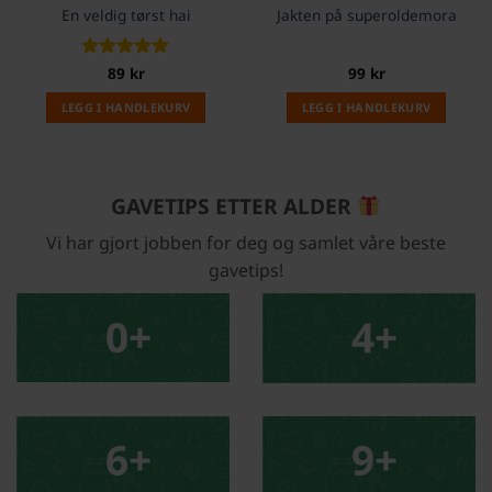
En veldig tørst hai
Jakten på superoldemora
Vurdert
89
kr
5
99
kr
av 5
LEGG I HANDLEKURV
LEGG I HANDLEKURV
GAVETIPS ETTER ALDER
Vi har gjort jobben for deg og samlet våre beste
gavetips!