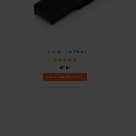
Liten lupe 10x-19mm
Vurdert
49
kr
5
av 5
LEGG I HANDLEKURV