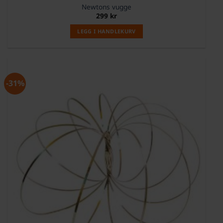
Newtons vugge
299
kr
LEGG I HANDLEKURV
-31%