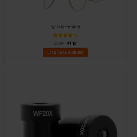
Spiralarmbånd
Opprinnelig
Nåværende
Vurdert
59
kr
41
4
kr
pris
pris
av 5
var:
er:
LEGG I HANDLEKURV
59 kr.
41 kr.