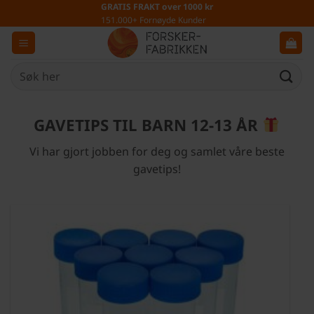
Skip
GRATIS FRAKT over 1000 kr
151.000+ Fornøyde Kunder
to
content
Søk
etter:
GAVETIPS TIL BARN 12-13 ÅR
Vi har gjort jobben for deg og samlet våre beste
gavetips!