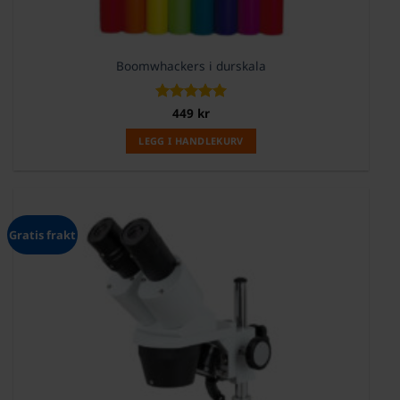
Boomwhackers i durskala
Vurdert
449
kr
5
av 5
LEGG I HANDLEKURV
Gratis frakt