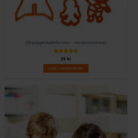
3D-pepperkakeformer – verdensrommet
Vurdert
39
kr
5
av 5
LEGG I HANDLEKURV