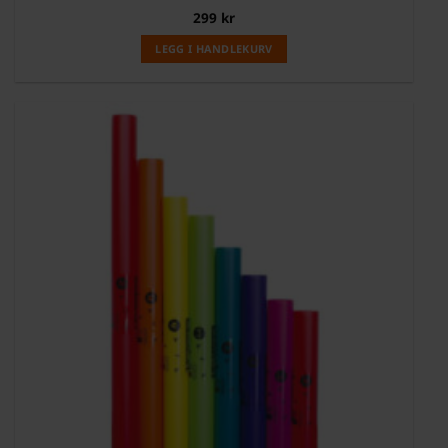
Vurdert
299
kr
5
av 5
LEGG I HANDLEKURV