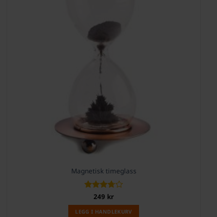
Magnetisk timeglass
Vurdert
249
kr
3.75
av
5
LEGG I HANDLEKURV