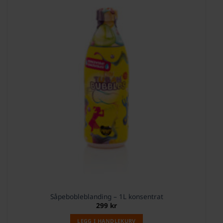
Såpebobleblanding – 1L konsentrat
299
kr
LEGG I HANDLEKURV