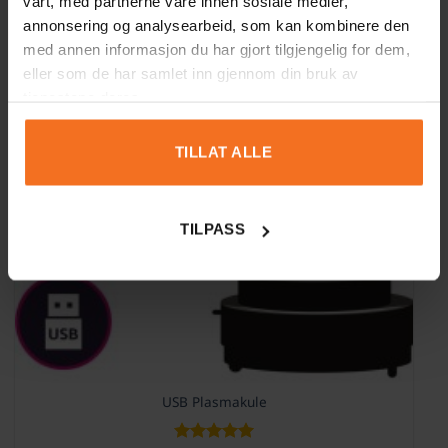
vårt, med partnerne våre innen sosiale medier,
annonsering og analysearbeid, som kan kombinere den
-10%
med annen informasjon du har gjort tilgjengelig for dem,
eller som de har samlet inn gjennom din bruk av
tjenestene deres.
TILLAT ALLE
TILPASS
USB Plasmakule