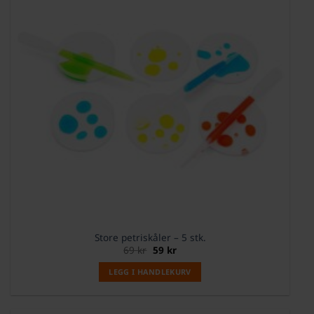
Store petriskåler – 5 stk.
Opprinnelig
Nåværende
69
kr
59
kr
pris
pris
var:
er:
LEGG I HANDLEKURV
69 kr.
59 kr.