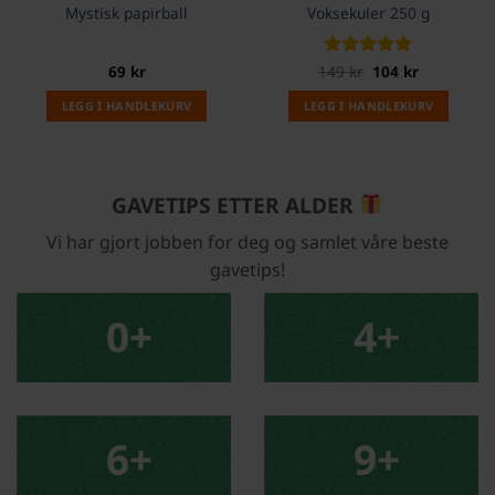
Mystisk papirball
Voksekuler 250 g
Opprinnelig
Nåværend
69
kr
149
Vurdert
kr
104
4.8
kr
pris
pris
av 5
var:
er:
LEGG I HANDLEKURV
LEGG I HANDLEKURV
149 kr.
104 kr.
GAVETIPS ETTER ALDER
Vi har gjort jobben for deg og samlet våre beste
gavetips!