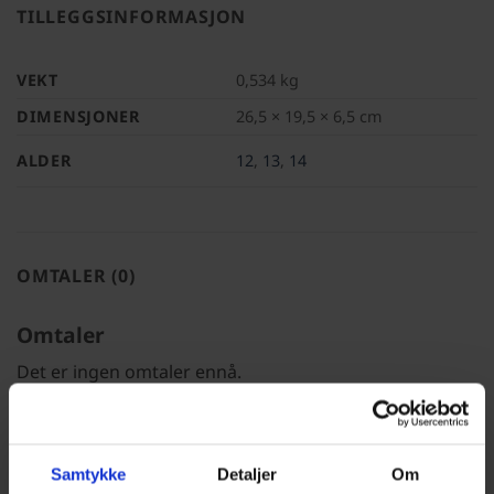
TILLEGGSINFORMASJON
VEKT
0,534 kg
DIMENSJONER
26,5 × 19,5 × 6,5 cm
ALDER
12
,
13
,
14
OMTALER (0)
Omtaler
Det er ingen omtaler ennå.
Legg til en anmeldelse
Samtykke
Detaljer
Om