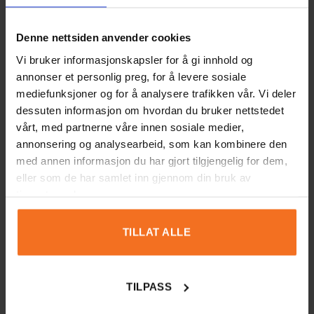
LEGO® Architecture New York
City 21028
Denne nettsiden anvender cookies
Vi bruker informasjonskapsler for å gi innhold og
annonser et personlig preg, for å levere sosiale
Vurdering
*
mediefunksjoner og for å analysere trafikken vår. Vi deler
dessuten informasjon om hvordan du bruker nettstedet
0/5
vårt, med partnerne våre innen sosiale medier,
annonsering og analysearbeid, som kan kombinere den
Din vurdering
med annen informasjon du har gjort tilgjengelig for dem,
eller som de har samlet inn gjennom din bruk av
tjenestene deres.
TILLAT ALLE
Navn
E-post
TILPASS