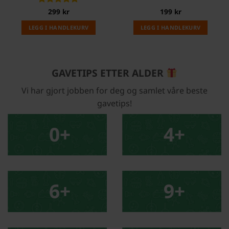
Vurdert
299
kr
5
199
kr
av 5
LEGG I HANDLEKURV
LEGG I HANDLEKURV
GAVETIPS ETTER ALDER
Vi har gjort jobben for deg og samlet våre beste
gavetips!