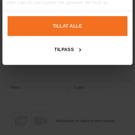
eller som de har samlet inn gjennom din bruk av
tjenestene deres.
Vurdering
*
TILLAT ALLE
0/5
Din vurdering
TILPASS
Navn
E-post
Add photos or video to your review