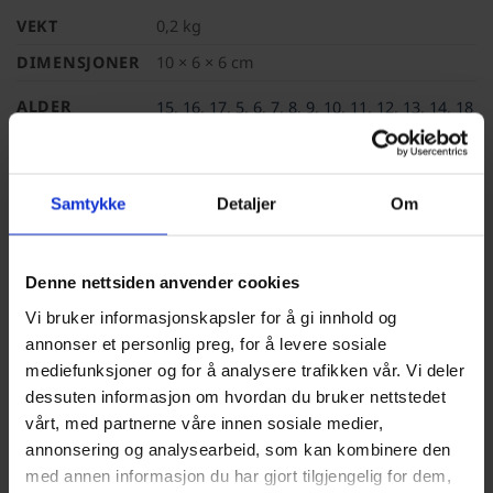
VEKT
0,2 kg
DIMENSJONER
10 × 6 × 6 cm
ALDER
15
,
16
,
17
,
5
,
6
,
7
,
8
,
9
,
10
,
11
,
12
,
13
,
14
,
18
Samtykke
Detaljer
Om
OMTALER (0)
Omtaler
Denne nettsiden anvender cookies
Det er ingen omtaler ennå.
Vi bruker informasjonskapsler for å gi innhold og
annonser et personlig preg, for å levere sosiale
mediefunksjoner og for å analysere trafikken vår. Vi deler
Legg til en anmeldelse
dessuten informasjon om hvordan du bruker nettstedet
vårt, med partnerne våre innen sosiale medier,
annonsering og analysearbeid, som kan kombinere den
Stor ametyst
med annen informasjon du har gjort tilgjengelig for dem,