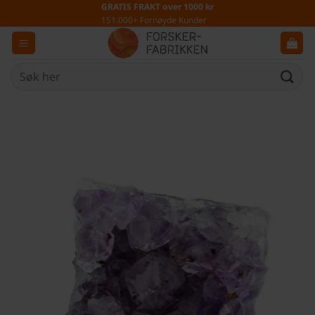
Skip
GRATIS FRAKT over 1000 kr
151.000+ Fornøyde Kunder
to
content
Søk
etter: