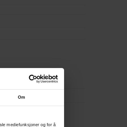
Om
iale mediefunksjoner og for å