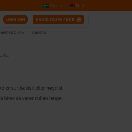
Svenska
English
LOGG INN
HANDLEKURV /
0
KR
MERSKOLE
KASSEN
ORIET
er sur, basisk eller nøytral.
 biter så varer rullen lenge.