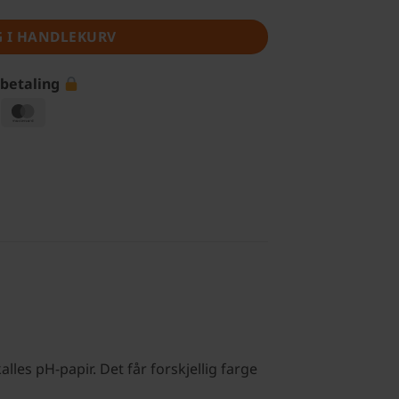
G I HANDLEKURV
 betaling
isa
MasterCard
lles pH-papir. Det får forskjellig farge