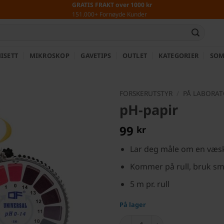
GRATIS FRAKT over 1000 kr
151.000+ Fornøyde Kunder
ISETT
MIKROSKOP
GAVETIPS
OUTLET
KATEGORIER
SOM
FORSKERUTSTYR
/
PÅ LABORAT
pH-papir
99
kr
Lar deg måle om en væske 
Kommer på rull, bruk små
5 m pr. rull
På lager
pH-papir antall