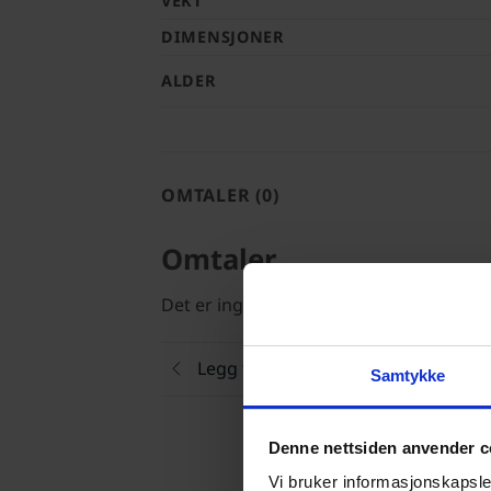
VEKT
DIMENSJONER
ALDER
OMTALER (0)
Omtaler
Det er ingen omtaler ennå.
Legg til en anmeldelse
Samtykke
Denne nettsiden anvender c
Vi bruker informasjonskapsler