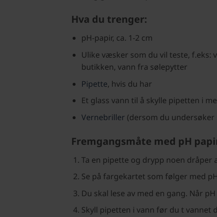
Hva du trenger:
pH-papir, ca. 1-2 cm
Ulike væsker som du vil teste, f.eks: 
butikken, vann fra sølepytter
Pipette
, hvis du har
Et glass vann til å skylle pipetten i 
Vernebriller
(dersom du undersøker sa
Fremgangsmåte med pH papi
Ta en pipette og drypp noen dråper 
Se på fargekartet som følger med pH 
Du skal lese av med en gang. Når pH 
Skyll pipetten i vann før du t vannet d