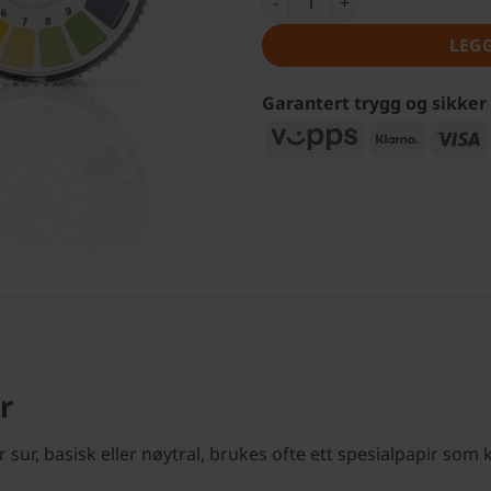
LEG
Garantert trygg og sikker
Vipps
Klarna
V
r
ur, basisk eller nøytral, brukes ofte ett spesialpapir som ka