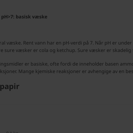
e pH>7: basisk væske
ral væske. Rent vann har en pH-verdi på 7. Når pH er under 
e sure væsker er cola og ketchup. Sure væsker er skadelig 
ringsmidler er basiske, ofte fordi de inneholder basen amm
aksjoner. Mange kjemiske reaksjoner er avhengige av en be
papir