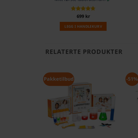
Vurdert
699
kr
4.73
av 5
LEGG I HANDLEKURV
RELATERTE PRODUKTER
Pakketilbud
-51%