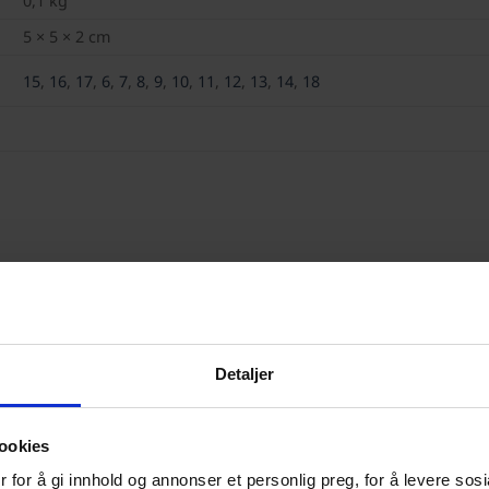
0,1 kg
5 × 5 × 2 cm
15
,
16
,
17
,
6
,
7
,
8
,
9
,
10
,
11
,
12
,
13
,
14
,
18
Detaljer
ookies
pH-papir
 for å gi innhold og annonser et personlig preg, for å levere sos