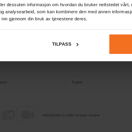
deler dessuten informasjon om hvordan du bruker nettstedet vårt,
og analysearbeid, som kan kombinere den med annen informasjon d
dering
*
 inn gjennom din bruk av tjenestene deres.
0/5
Din vurdering
TILPASS
Navn
E-post
Add photos or video to your review