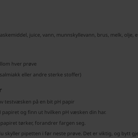
vaskemiddel, juice, vann, munnskyllevann, brus, melk, olje, e
mellom hver prøve
lmiakk eller andre sterke stoffer)
r
av testvæsken på en bit pH papir
papiret og finn ut hvilken pH væsken din har.
papiret tørker, forandrer fargen seg.
u skyller pipetten i før neste prøve. Det er viktig, og bytt gj