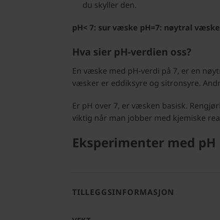
du skyller den.
pH< 7: sur væske pH=7: nøytral væsk
Hva sier pH-verdien oss?
En væske med pH-verdi på 7, er en nøyt
væsker er eddiksyre og sitronsyre. Andr
Er pH over 7, er væsken basisk. Rengjø
viktig når man jobber med kjemiske re
Eksperimenter med pH 
TILLEGGSINFORMASJON