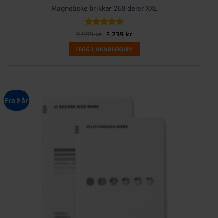
Magnetiske brikker 268 deler XXL
Opprinnelig
Nåværende
3.599
Vurdert
kr
3.239
5
kr
pris
pris
av 5
var:
er:
LEGG I HANDLEKURV
3.599 kr.
3.239 kr.
Fra 9 år