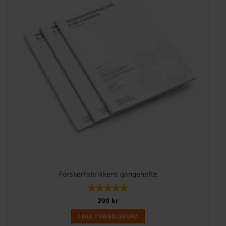
Forskerfabrikkens gangehefte
Vurdert
299
kr
5
av 5
LEGG I HANDLEKURV