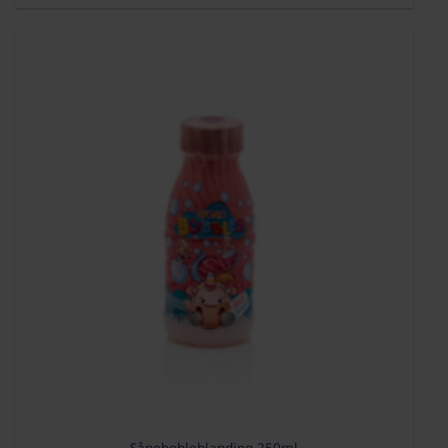
Såpebobleblanding 250ml