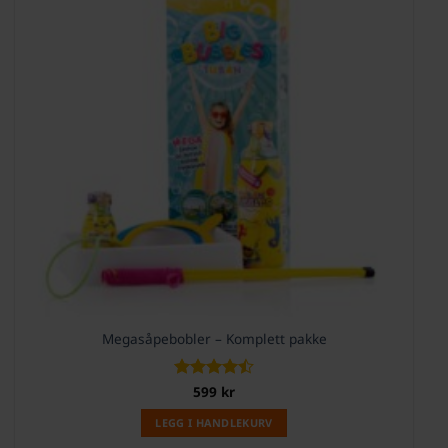
Megasåpebobler – Komplett pakke
Vurdert
599
kr
4.5
av 5
LEGG I HANDLEKURV