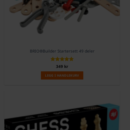
BRIO®Builder Startersett 49 deler
Vurdert
349
kr
5
av 5
LEGG I HANDLEKURV