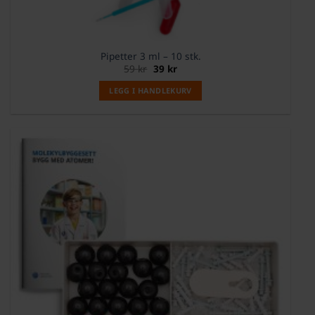
Pipetter 3 ml – 10 stk.
Opprinnelig
Nåværende
59
kr
39
kr
pris
pris
var:
er:
LEGG I HANDLEKURV
59 kr.
39 kr.