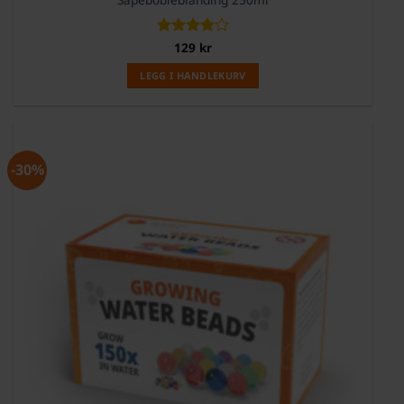
Vurdert
129
kr
4
av 5
LEGG I HANDLEKURV
-30%