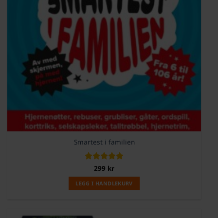
Smartest i familien
Vurdert
299
kr
5
av 5
LEGG I HANDLEKURV