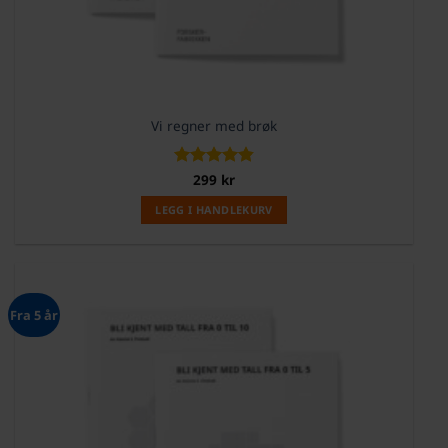
Vi regner med brøk
Vurdert
299
kr
4.83
av 5
LEGG I HANDLEKURV
Fra 5 år