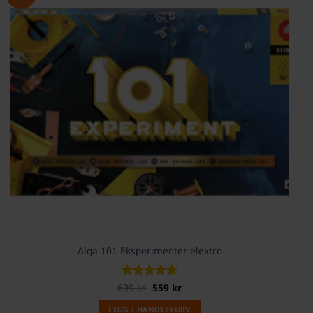
Alga 101 Eksperimenter elektro
Opprinnelig
Nåværende
699
Vurdert
kr
559
5
kr
pris
pris
av 5
var:
er:
LEGG I HANDLEKURV