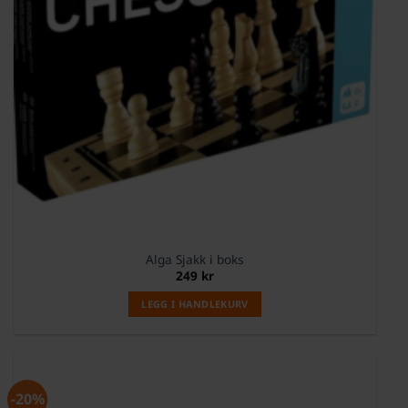
Alga Sjakk i boks
249
kr
LEGG I HANDLEKURV
-20%