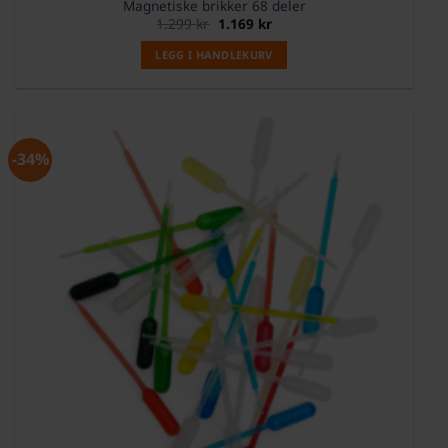
Magnetiske brikker 68 deler
Opprinnelig
Nåværende
1.299
kr
1.169
kr
pris
pris
var:
er:
LEGG I HANDLEKURV
1.299 kr.
1.169 kr.
-34%