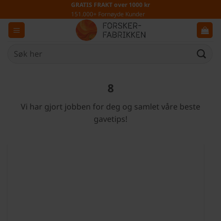
Skip
GRATIS FRAKT over 1000 kr
151.000+ Fornøyde Kunder
to
content
Søk
etter:
8
Vi har gjort jobben for deg og samlet våre beste
gavetips!