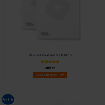
Bli kjent med tall fra 0 til 10
Vurdert
209
kr
4.88
av 5
LEGG I HANDLEKURV
Fra 8 år