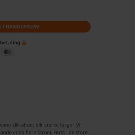
G I HANDLEKURV
 betaling
isa
MasterCard
nn slik at det blir sterke farger. Vi
ande enda flere farger. Først i de store