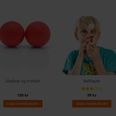
Gladball og tristball
Ballfløyte
109
kr
Vurdert
99
kr
3
av 5
LEGG I HANDLEKURV
LEGG I HANDLEKURV