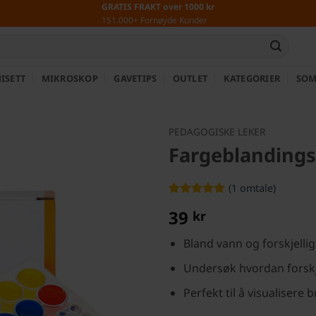
GRATIS FRAKT over 1000 kr
151.000+ Fornøyde Kunder
ISETT
MIKROSKOP
GAVETIPS
OUTLET
KATEGORIER
SOM
PEDAGOGISKE LEKER
Fargeblandings
(
1
omtale)
Vurdert
1
5
39
kr
av 5 basert
på
kundevurdering
Bland vann og forskjelli
Undersøk hvordan forskj
Perfekt til å visualisere 