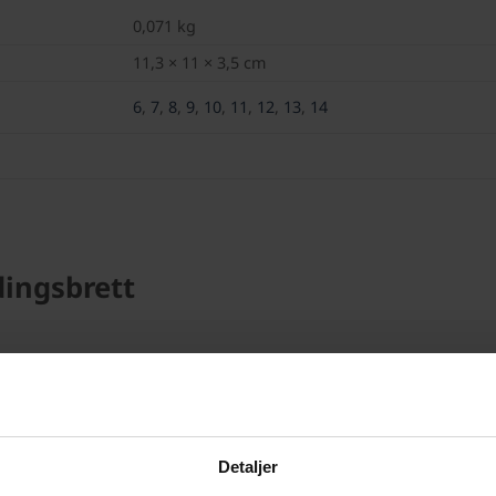
0,071 kg
11,3 × 11 × 3,5 cm
6
,
7
,
8
,
9
,
10
,
11
,
12
,
13
,
14
ingsbrett
5
4
3
iew
2
Detaljer
ale
1