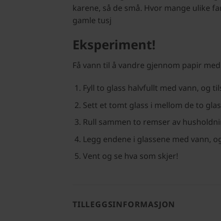
karene, så de små. Hvor mange ulike far
gamle tusj
Eksperiment!
Få vann til å vandre gjennom papir m
Fyll to glass halvfullt med vann, og til
Sett et tomt glass i mellom de to gla
Rull sammen to remser av husholdni
Legg endene i glassene med vann, og
Vent og se hva som skjer!
TILLEGGSINFORMASJON