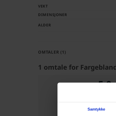
VEKT
DIMENSJONER
ALDER
OMTALER (1)
1 omtale for
Fargebland
5,0
Based on 1 rev
Samtykke
Skriv en omt