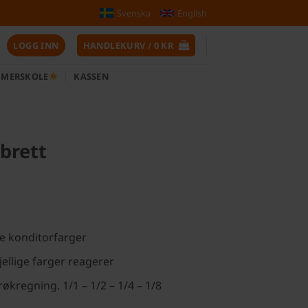
Svenska
English
LOGG INN
HANDLEKURV /
0
KR
MERSKOLE
KASSEN
brett
ge konditorfarger
ellige farger reagerer
brøkregning. 1/1 – 1/2 – 1/4 – 1/8