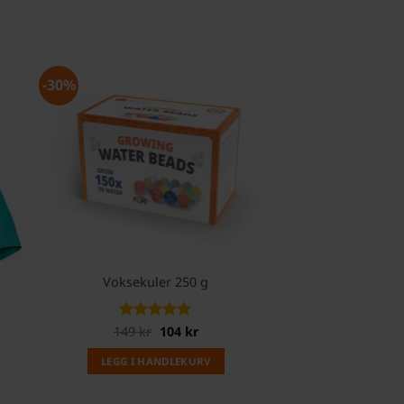
-30%
Voksekuler 250 g
Opprinnelig
Nåværende
149
Vurdert
kr
104
4.8
kr
pris
pris
av 5
var:
er:
LEGG I HANDLEKURV
149 kr.
104 kr.