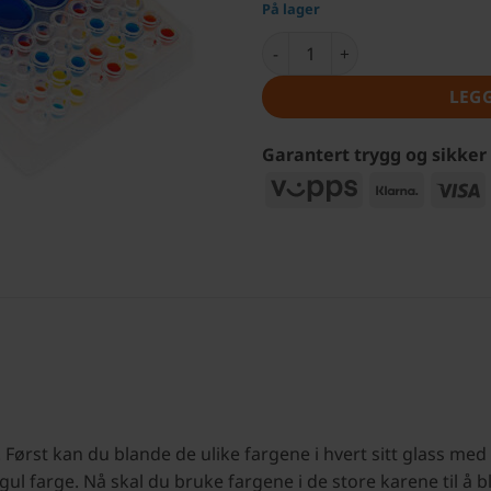
På lager
Fargeblandingsbrett antall
LEG
Garantert trygg og sikker
Vipps
Klarna
V
ørst kan du blande de ulike fargene i hvert sitt glass med va
ul farge. Nå skal du bruke fargene i de store karene til å bl