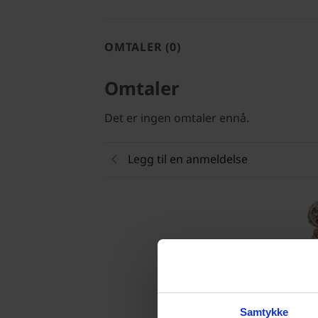
OMTALER (0)
Omtaler
Det er ingen omtaler ennå.
Legg til en anmeldelse
Vur
Samtykke