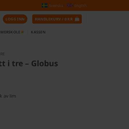
Svenska
English
LOGG INN
HANDLEKURV /
0
KR
MERSKOLE
KASSEN
TRE
 i tre – Globus
g
rende
r.
 av lim
k