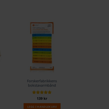
Forskerfabrikkens
bokstavarmbånd
Vurdert
139
kr
5
av 5
LEGG I HANDLEKURV