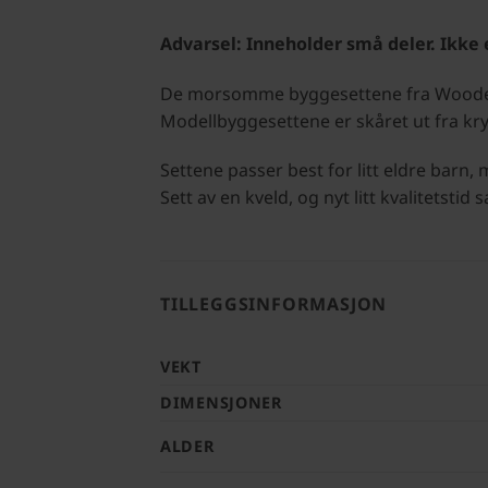
Advarsel: Inneholder små deler. Ikke e
De morsomme byggesettene fra Wooden C
Modellbyggesettene er skåret ut fra kry
Settene passer best for litt eldre bar
Sett av en kveld, og nyt litt kvalitet
TILLEGGSINFORMASJON
VEKT
DIMENSJONER
ALDER