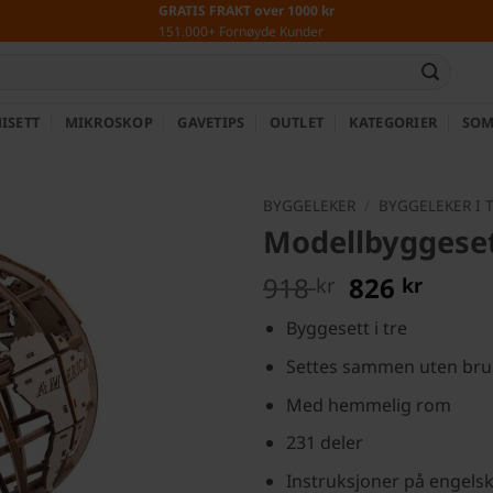
GRATIS FRAKT over 1000 kr
151.000+ Fornøyde Kunder
ISETT
MIKROSKOP
GAVETIPS
OUTLET
KATEGORIER
SOM
BYGGELEKER
/
BYGGELEKER I 
Modellbyggesett
Opprinneli
Nåvæ
918
826
kr
kr
pris
pris
Byggesett i tre
var:
er:
918 kr.
826 k
Settes sammen uten bruk
Med hemmelig rom
231 deler
Instruksjoner på engels