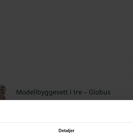
Modellbyggesett i tre – Globus
dering
*
0/5
Detaljer