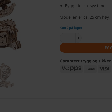
Byggetid: ca. syv timer
Modellen er ca. 25 cm høy.
Kun 2 på lager
Modellbyggesett i tre – Globu
LEG
Garantert trygg og sikker
Vipps
Klarna
V