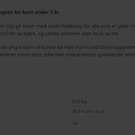
gnet for barn under 3 år.
ity gir timer med underholdning for alle som er glad i 
ssfinér av bjørk, og settes sammen uten bruk av lim.
n, men yngre barn vil kunne ha mye moro med disse byggeset
stid sammen mens dere utforsker mekanikkens spennende verd
0,35 kg
35,5 × 24 × 4 cm
14