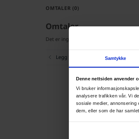
OMTALER (0)
Omtaler
Det er ingen omtaler ennå.
Legg til en anmeldelse
Samtykke
Denne nettsiden anvender c
Vi bruker informasjonskapsler
analysere trafikken vår. Vi 
sosiale medier, annonsering 
Vur
dem, eller som de har samlet