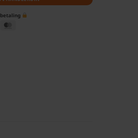
 betaling
isa
MasterCard