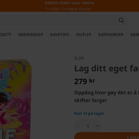
GRATIS FRAKT over 1000 kr
151.000+ Fornøyde Kunder
ISETT
MIKROSKOP
GAVETIPS
OUTLET
KATEGORIER
SOM
SLIM
Lag ditt eget f
279
kr
Oppdag hvor gøy det er å l
skifter farge!
Kun 14 på lager
Lag ditt eget fargeskiftende 
LEG