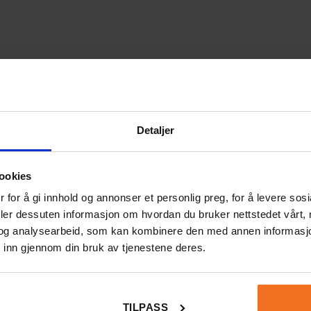
Detaljer
ookies
Lag ditt eget fargeskiftende slim
 for å gi innhold og annonser et personlig preg, for å levere sos
deler dessuten informasjon om hvordan du bruker nettstedet vårt,
og analysearbeid, som kan kombinere den med annen informasjon d
dering
*
 inn gjennom din bruk av tjenestene deres.
0/5
Din vurdering
TILPASS