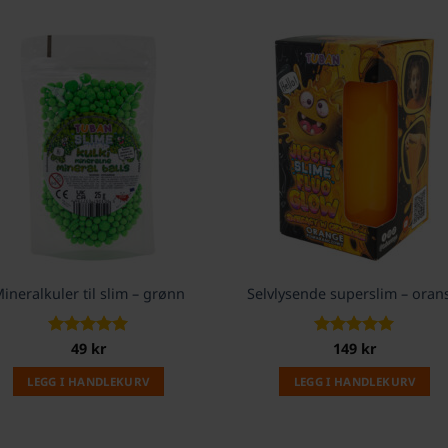
ineralkuler til slim – grønn
Selvlysende superslim – oran
Vurdert
49
kr
5
Vurdert
149
kr
5
av 5
av 5
LEGG I HANDLEKURV
LEGG I HANDLEKURV