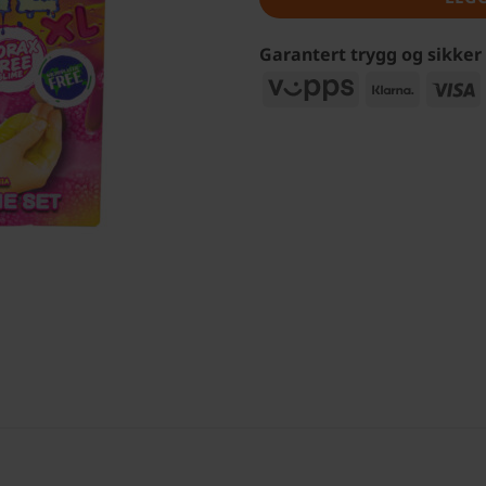
Garantert trygg og sikker
Vipps
Klarna
V