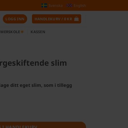
Svenska
English
LOGG INN
HANDLEKURV /
0
KR
MERSKOLE
KASSEN
argeskiftende slim
age ditt eget slim, som i tillegg
slim antall
G I HANDLEKURV