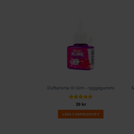
Duftaroma til slim – tyggegummi
M
Vurdert
39
kr
5
av 5
LEGG I HANDLEKURV