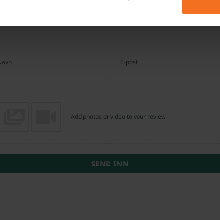
Navn
E-post
Add photos or video to your review
SEND INN