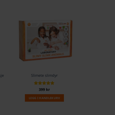
sje
Slimete slimdyr
Vurdert
399
kr
5
av 5
LEGG I HANDLEKURV