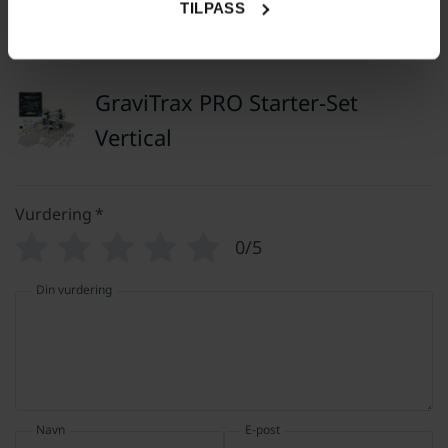
TILPASS
Legg til en anmeldelse
GraviTrax PRO Starter-Set
Vertical
Vurdering
*
0/5
Din vurdering
Navn
E-post