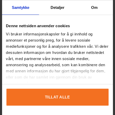
Samtykke
Detaljer
Om
TILLEGGSINFORMASJON
Denne nettsiden anvender cookies
Vi bruker informasjonskapsler for å gi innhold og
VEKT
3,3 kg
annonser et personlig preg, for å levere sosiale
mediefunksjoner og for å analysere trafikken vår. Vi deler
DIMENSJONER
33,5 × 33,5 × 17,5 cm
dessuten informasjon om hvordan du bruker nettstedet
ALDER
8
,
9
,
10
,
11
,
12
,
13
,
14
vårt, med partnerne våre innen sosiale medier,
annonsering og analysearbeid, som kan kombinere den
med annen informasjon du har gjort tilgjengelig for dem,
eller som de har samlet inn gjennom din bruk av
tjenestene deres.
OMTALER (0)
TILLAT ALLE
Omtaler
Det er ingen omtaler ennå.