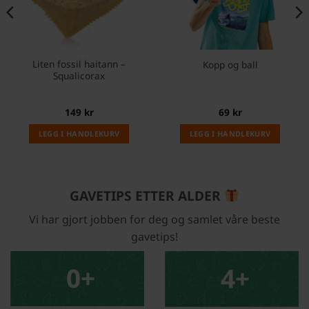
Liten fossil haitann –
Kopp og ball
Squalicorax
149
kr
69
kr
LEGG I HANDLEKURV
LEGG I HANDLEKURV
GAVETIPS ETTER ALDER
Vi har gjort jobben for deg og samlet våre beste
gavetips!