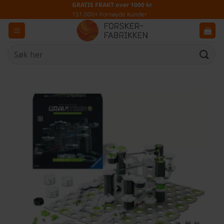
Skip
GRATIS FRAKT over 1000 kr
151.000+ Fornøyde Kunder
to
content
Søk
etter: