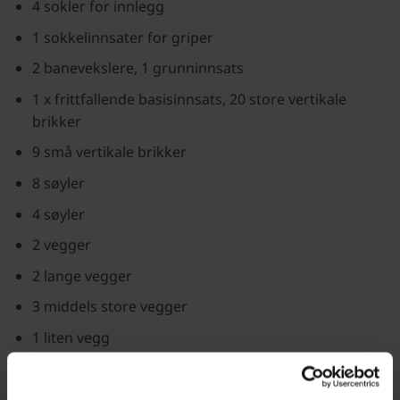
4 sokler for innlegg
1 sokkelinnsater for griper
2 banevekslere, 1 grunninnsats
1 x frittfallende basisinnsats, 20 store vertikale
brikker
9 små vertikale brikker
8 søyler
4 søyler
2 vegger
2 lange vegger
3 middels store vegger
1 liten vegg
16 balkonger
4 x doble balkonger.