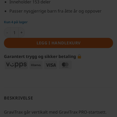
Inneholder 153 deler
Passer nysgjerrige barn fra åtte år og oppover
Kun 4 på lager
GraviTrax PRO Starter-Set Vertical antall
LEGG I HANDLEKURV
Garantert trygg og sikker betaling
Vipps
Klarna
Visa
MasterCard
BESKRIVELSE
GraviTrax går vertikalt med GraviTrax PRO-startsett.