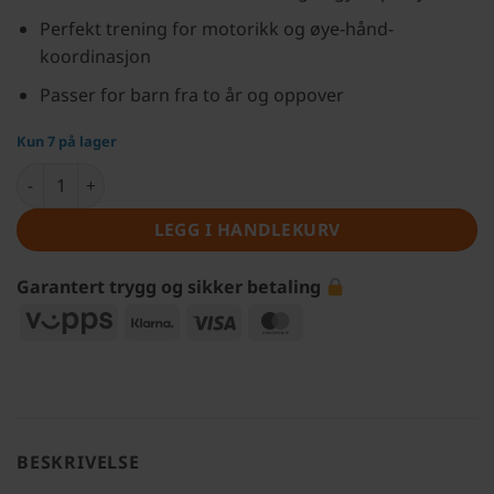
Perfekt trening for motorikk og øye-hånd-
koordinasjon
Passer for barn fra to år og oppover
Kun 7 på lager
BRIO® Bankebrett sort/rød/hvit antall
LEGG I HANDLEKURV
Garantert trygg og sikker betaling
Vipps
Klarna
Visa
MasterCard
BESKRIVELSE