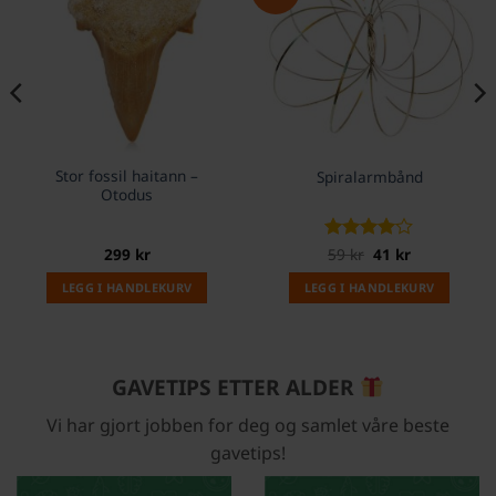
Stor fossil haitann –
Spiralarmbånd
Otodus
Opprinnelig
Nåværende
299
kr
Vurdert
59
kr
41
4
kr
pris
pris
av 5
var:
er:
LEGG I HANDLEKURV
LEGG I HANDLEKURV
59 kr.
41 kr.
GAVETIPS ETTER ALDER
Vi har gjort jobben for deg og samlet våre beste
gavetips!