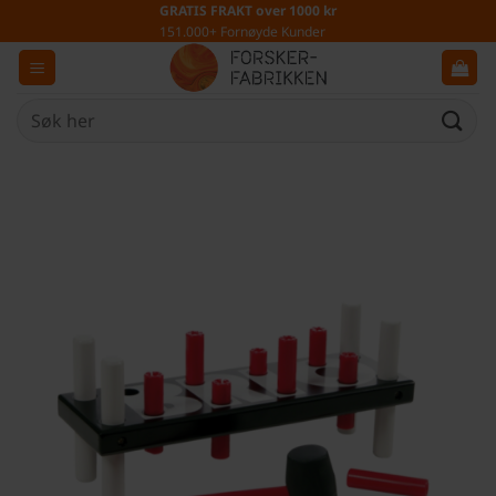
Skip
GRATIS FRAKT over 1000 kr
151.000+ Fornøyde Kunder
to
content
Søk
etter: