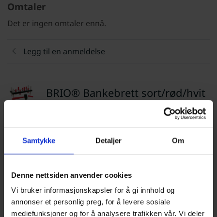
Omtaler
Det er ingen omtaler ennå.
Legg til en anmeldelse
BRIO® Bankebrett sort/rød/hvit
Vurdering
*
Samtykke
Detaljer
Om
0/5
Din vurdering
Denne nettsiden anvender cookies
Vi bruker informasjonskapsler for å gi innhold og
annonser et personlig preg, for å levere sosiale
mediefunksjoner og for å analysere trafikken vår. Vi deler