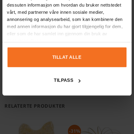
dessuten informasjon om hvordan du bruker nettstedet
vårt, med partnerne våre innen sosiale medier,
Navn
E-post
annonsering og analysearbeid, som kan kombinere den
med annen informasjon du har gjort tilgjengelig for dem,
eller som de har samlet inn gjennom din bruk av
tjenestene deres.
Add photos or video to your review
TILLAT ALLE
SEND INN
TILPASS
RELATERTE PRODUKTER
-31%