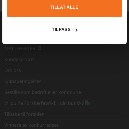
TILLAT ALLE
TILPASS
INFORMASJON
MATTEHEFTER
Kundeservice
Om oss
Kjøpsbetingelser
Bestille som bedrift eller kommune
Vil du ha Forskerfabrikk i din butikk?
Tilbake til forsiden
Vinnere av konkurranser