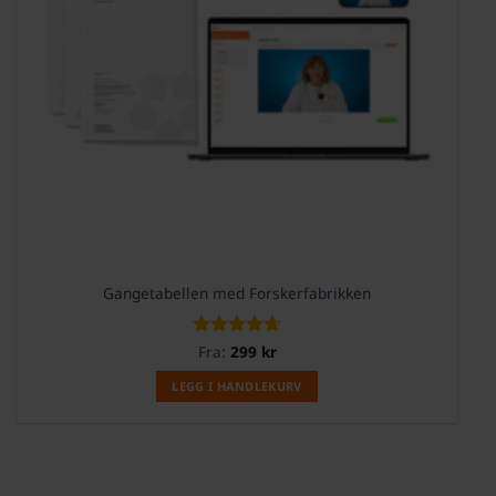
Gangetabellen med Forskerfabrikken
Vurdert
Fra:
299
kr
4.67
av 5
LEGG I HANDLEKURV