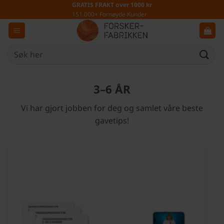
Skip
GRATIS FRAKT over 1000 kr
151.000+ Fornøyde Kunder
to
content
Søk
etter:
3–6 ÅR
Vi har gjort jobben for deg og samlet våre beste
gavetips!